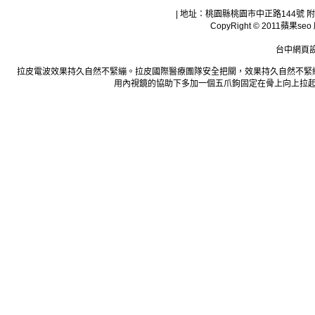
| 地址：桃園縣桃園市中正路144號 附設
CopyRight © 2011
台中網頁
拉皮
拉皮電波效果持久自然不緊繃。
拉皮
國際醫療團隊安全把關，效果持久自然不緊
用內視鏡的協助下多加一個五爪鉤固定在骨上向上拉